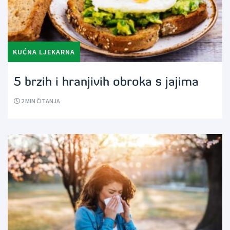
KUĆNA LJEKARNA
5 brzih i hranjivih obroka s jajima
2
MIN ČITANJA