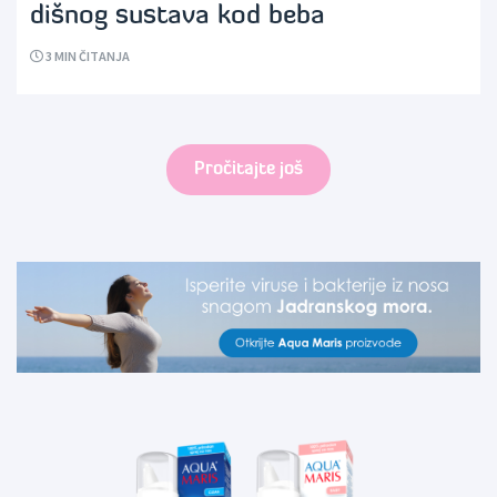
dišnog sustava kod beba
3
MIN ČITANJA
Pročitajte još