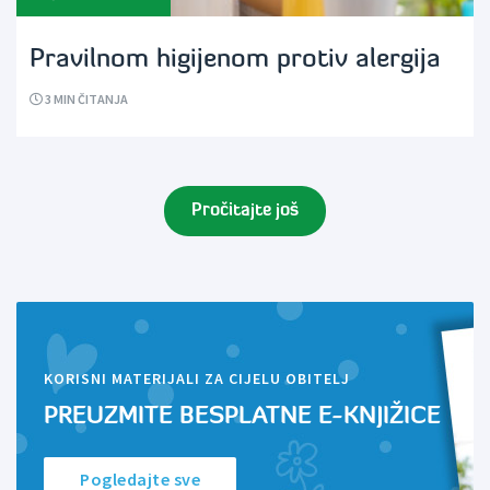
Pravilnom higijenom protiv alergija
3
MIN ČITANJA
Pročitajte još
KORISNI MATERIJALI ZA CIJELU OBITELJ
PREUZMITE BESPLATNE E-KNJIŽICE
Pogledajte sve