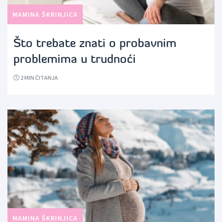
MAMINA ŠKRINJICA
Što trebate znati o probavnim
problemima u trudnoći
2
MIN ČITANJA
MAMINA ŠKRINJICA