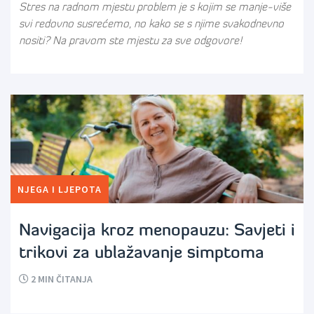
Stres na radnom mjestu problem je s kojim se manje-više
svi redovno susrećemo, no kako se s njime svakodnevno
nositi? Na pravom ste mjestu za sve odgovore!
NJEGA I LJEPOTA
Navigacija kroz menopauzu: Savjeti i
trikovi za ublažavanje simptoma
2
MIN ČITANJA