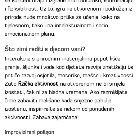
se koncentriraju i izgrade finu motoriku, koordinaciju
i fleksibilnost. Uz to, igra na otvorenom i podražaji iz
prirode nude mnoštvo prilika za učenje, kako na
tjelesnom, tako i na intelektualnom i socio-
emocionalnom planu.
Što zimi raditi s djecom vani?
Interakcija s prirodnim materijalima poput lišća,
granja, šljunka i vode kod djeteta razvija znatiželju te
potiče razvoj osjetila, motorike, mašte i kreativnosti.
Zato
fizička aktivnost
na otvorenom ne bi smjela
izostati, čak ni za hladna vremena. Ako razmišljate
čime zabaviti mališane kada snježne pahulje
izostanu, inspirirajte se nekom od ponuđenih
aktivnosti. Zabava zajamčena!
Improvizirani poligon