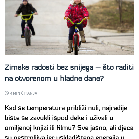
Zimske radosti bez snijega – što raditi
na otvorenom u hladne dane?
4
MIN ČITANJA
Kad se temperatura približi nuli, najradije
biste se zavukli ispod deke i uživali u
omiljenoj knjizi ili filmu? Sve jasno, ali djeca
su nestrpljiva jer uskladištena energija u