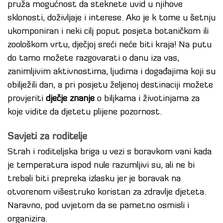
pruža mogućnost da steknete uvid u njihove
sklonosti, doživljaje i interese. Ako je k tome u šetnju
ukomponiran i neki cilj poput posjeta botaničkom ili
zoološkom vrtu, dječjoj sreći neće biti kraja! Na putu
do tamo možete razgovarati o danu iza vas,
zanimljivim aktivnostima, ljudima i događajima koji su
obilježili dan, a pri posjetu željenoj destinaciji možete
provjeriti
dječje znanje
o biljkama i životinjama za
koje vidite da djetetu plijene pozornost.
Savjeti za roditelje
Strah i roditeljska briga u vezi s boravkom vani kada
je temperatura ispod nule razumljivi su, ali ne bi
trebali biti prepreka izlasku jer je boravak na
otvorenom višestruko koristan za zdravlje djeteta.
Naravno, pod uvjetom da se pametno osmisli i
organizira.