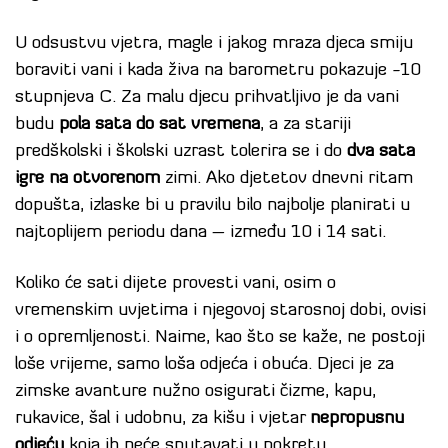
U odsustvu vjetra, magle i jakog mraza djeca smiju
boraviti vani i kada živa na barometru pokazuje -10
stupnjeva C. Za malu djecu prihvatljivo je da vani
budu
pola sata do sat vremena
, a za stariji
predškolski i školski uzrast tolerira se i do
dva sata
igre na otvorenom
zimi. Ako djetetov dnevni ritam
dopušta, izlaske bi u pravilu bilo najbolje planirati u
najtoplijem periodu dana – između 10 i 14 sati.
Koliko će sati dijete provesti vani, osim o
vremenskim uvjetima i njegovoj starosnoj dobi, ovisi
i o opremljenosti. Naime, kao što se kaže, ne postoji
loše vrijeme, samo loša odjeća i obuća. Djeci je za
zimske avanture nužno osigurati čizme, kapu,
rukavice, šal i udobnu, za kišu i vjetar
nepropusnu
odjeću
koja ih neće sputavati u pokretu.