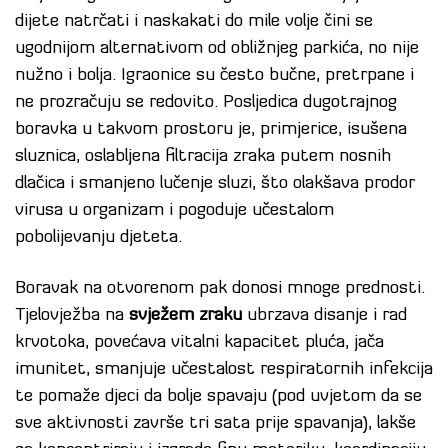
dijete natrčati i naskakati do mile volje čini se
ugodnijom alternativom od obližnjeg parkića, no nije
nužno i bolja. Igraonice su često bučne, pretrpane i
ne prozračuju se redovito. Posljedica dugotrajnog
boravka u takvom prostoru je, primjerice, isušena
sluznica, oslabljena filtracija zraka putem nosnih
dlačica i smanjeno lučenje sluzi, što olakšava prodor
virusa u organizam i pogoduje učestalom
pobolijevanju djeteta.
Boravak na otvorenom pak donosi mnoge prednosti.
Tjelovježba na
svježem zraku
ubrzava disanje i rad
krvotoka, povećava vitalni kapacitet pluća, jača
imunitet, smanjuje učestalost respiratornih infekcija
te pomaže djeci da bolje spavaju (pod uvjetom da se
sve aktivnosti završe tri sata prije spavanja), lakše