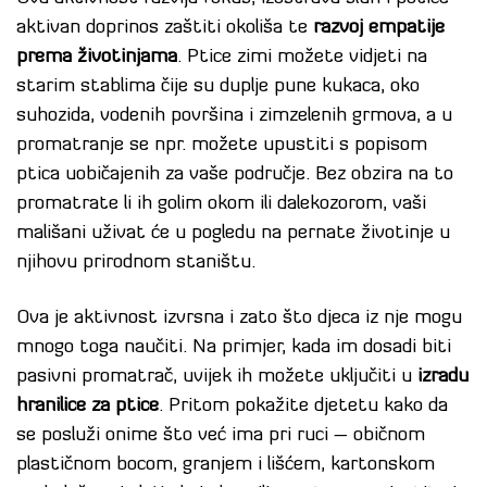
aktivan doprinos zaštiti okoliša te
razvoj empatije
prema životinjama
. Ptice zimi možete vidjeti na
starim stablima čije su duplje pune kukaca, oko
suhozida, vodenih površina i zimzelenih grmova, a u
promatranje se npr. možete upustiti s popisom
ptica uobičajenih za vaše područje. Bez obzira na to
promatrate li ih golim okom ili dalekozorom, vaši
mališani uživat će u pogledu na pernate životinje u
njihovu prirodnom staništu.
Ova je aktivnost izvrsna i zato što djeca iz nje mogu
mnogo toga naučiti. Na primjer, kada im dosadi biti
pasivni promatrač, uvijek ih možete uključiti u
izradu
hranilice za ptice
. Pritom pokažite djetetu kako da
se posluži onime što već ima pri ruci – običnom
plastičnom bocom, granjem i lišćem, kartonskom