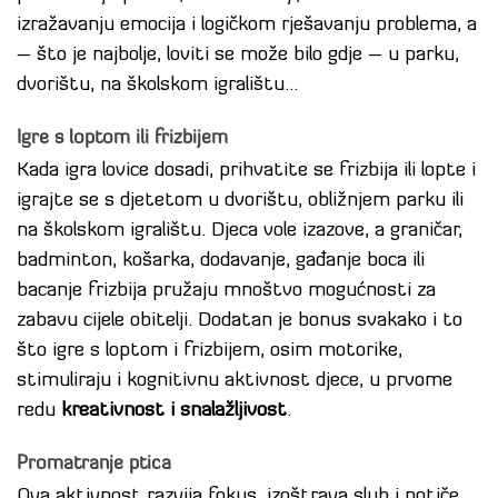
izražavanju emocija i logičkom rješavanju problema, a
– što je najbolje, loviti se može bilo gdje – u parku,
dvorištu, na školskom igralištu…
Igre s loptom ili frizbijem
Kada igra lovice dosadi, prihvatite se frizbija ili lopte i
igrajte se s djetetom u dvorištu, obližnjem parku ili
na školskom igralištu. Djeca vole izazove, a graničar,
badminton, košarka, dodavanje, gađanje boca ili
bacanje frizbija pružaju mnoštvo mogućnosti za
zabavu cijele obitelji. Dodatan je bonus svakako i to
što igre s loptom i frizbijem, osim motorike,
stimuliraju i kognitivnu aktivnost djece, u prvome
redu
kreativnost i snalažljivost
.
Promatranje ptica
Ova aktivnost razvija fokus, izoštrava sluh i potiče