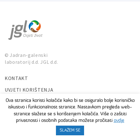
© Jadran-galenski
laboratorij d.d. JGL d.d.
KONTAKT
UVJETI KORIŠTENJA
ZAŠTITA PRIVATNOSTI I OSOBNIH PODATAKA
Ova stranica koristi kolačiće kako bi se osiguralo bolje korisničko
iskustvo i funkcionalnost stranice. Nastavkom pregleda web-
stranice slažete se s korištenjem kolačića. Više o zaštiti
privatnosti i osobnih podataka možete pročitati
ovdje
SLAŽEM SE