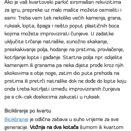
Ako je vaš kvartovski parkić siromašan rekvizitima
za igru, prepreke uz malo mašte možete osmisliti i
sami. Treba vam tek nekoliko većih kamenja, grana,
ruksak, lopta, špaga i nešto poput plastičnih boca
kojima možete improvizirati čunjeve. U zadatke
uključite trčanje natraške, sunožno skakanje,
preskakivanje polja, hodanje na prstima, provlačenje,
kotrljanje lopte i gađanje. Startna polja npr. odijelite
kamenjem ili granama pa neka dijete prođe kroz njih
skokovima s obje noge, zatim dio puta prehoda na
prstima ili pretrči natraške dok ne dođe do lopte koju
onda treba kotrljati između improviziranih čunjeva
pa s cik-cak doskocima zakucati u ruksak.
Bicikliranje po kvartu
Bicikliranje
je odlična zabava u suho vrijeme za sve
generacije.
Vožnja na dva kotača
šumom ili kvartom