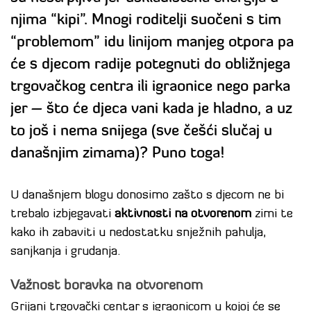
njima “kipi”. Mnogi roditelji suočeni s tim
“problemom” idu linijom manjeg otpora pa
će s djecom radije potegnuti do obližnjega
trgovačkog centra ili igraonice nego parka
jer – što će djeca vani kada je hladno, a uz
to još i nema snijega (sve češći slučaj u
današnjim zimama)? Puno toga!
U današnjem blogu donosimo zašto s djecom ne bi
trebalo izbjegavati
aktivnosti na otvorenom
zimi te
kako ih zabaviti u nedostatku snježnih pahulja,
sanjkanja i grudanja.
Važnost boravka na otvorenom
Grijani trgovački centar s igraonicom u kojoj će se