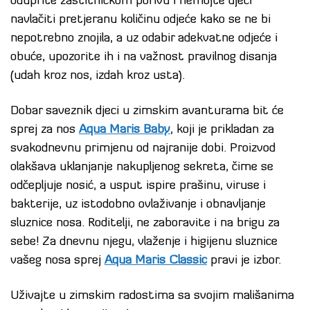
oduprite zaštitničkom porivu i nemojte djeci
navlačiti pretjeranu količinu odjeće kako se ne bi
nepotrebno znojila, a uz odabir adekvatne odjeće i
obuće, upozorite ih i na važnost pravilnog disanja
(udah kroz nos, izdah kroz usta).
Dobar saveznik djeci u zimskim avanturama bit će
sprej za nos
Aqua Maris Baby
, koji je prikladan za
svakodnevnu primjenu od najranije dobi. Proizvod
olakšava uklanjanje nakupljenog sekreta, čime se
odčepljuje nosić, a usput ispire prašinu, viruse i
bakterije, uz istodobno ovlaživanje i obnavljanje
sluznice nosa. Roditelji, ne zaboravite i na brigu za
sebe! Za dnevnu njegu, vlaženje i higijenu sluznice
vašeg nosa sprej
Aqua Maris Classic
pravi je izbor.
Uživajte u zimskim radostima sa svojim mališanima