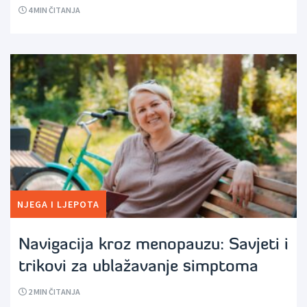
4
MIN ČITANJA
NJEGA I LJEPOTA
Navigacija kroz menopauzu: Savjeti i
trikovi za ublažavanje simptoma
2
MIN ČITANJA