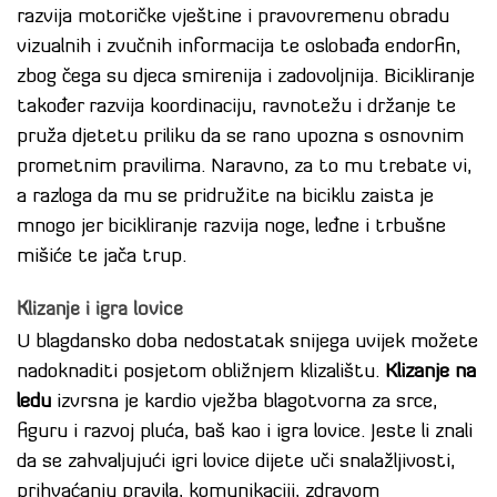
razvija motoričke vještine i pravovremenu obradu
vizualnih i zvučnih informacija te oslobađa endorfin,
zbog čega su djeca smirenija i zadovoljnija. Bicikliranje
također razvija koordinaciju, ravnotežu i držanje te
pruža djetetu priliku da se rano upozna s osnovnim
prometnim pravilima. Naravno, za to mu trebate vi,
a razloga da mu se pridružite na biciklu zaista je
mnogo jer bicikliranje razvija noge, leđne i trbušne
mišiće te jača trup.
Klizanje i igra lovice
U blagdansko doba nedostatak snijega uvijek možete
nadoknaditi posjetom obližnjem klizalištu.
Klizanje na
ledu
izvrsna je kardio vježba blagotvorna za srce,
figuru i razvoj pluća, baš kao i igra lovice. Jeste li znali
da se zahvaljujući igri lovice dijete uči snalažljivosti,
prihvaćanju pravila, komunikaciji, zdravom