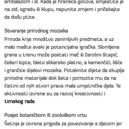
ambalažom i sl. Kada je hranilica gotova, smjestite je
na zid, ogradu ili klupu, napunite zrnjem i pričekajte
da dođu ptice.
Stvaranje prirodnog mozaika
Priroda krije mnoštvo zanimljivih predmeta, a uz
malo mašte svaki je potencijalna igračka. Slomljena
grana u trenu može postati mač ili čarobni štapić,
češeri lopte, blato slikarsko platno, a kamenčići, lišće
i grančice dijelovi mozaika. Potaknite dijete da skuplja
prirodne materijale dok šeta i pomozite mu da na
čistini od njih stvori prava mala umjetnička djela. Te
aktivnosti izvrsne su za razvoj kreativnosti i
timskog rada
.
Posjet botaničkom ili zoološkom vrtu
Šetnja je izvrsna prigoda za povezivanje s djecom jer