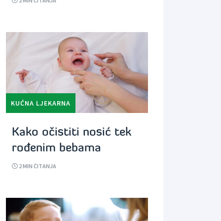
2
MIN ČITANJA
KUĆNA LJEKARNA
Kako očistiti nosić tek
rođenim bebama
2
MIN ČITANJA