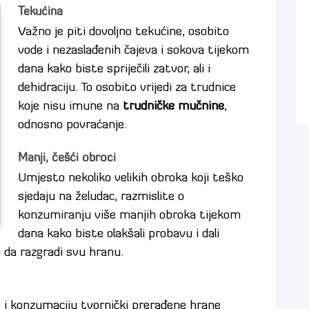
Tekućina
Važno je piti dovoljno tekućine, osobito
vode i nezaslađenih čajeva i sokova tijekom
dana kako biste spriječili zatvor, ali i
dehidraciju. To osobito vrijedi za trudnice
koje nisu imune na
trudničke mučnine
,
odnosno povraćanje.
Manji, češći obroci
Umjesto nekoliko velikih obroka koji teško
sjedaju na želudac, razmislite o
konzumiranju više manjih obroka tijekom
dana kako biste olakšali probavu i dali
da razgradi svu hranu.
 i konzumaciju tvornički prerađene hrane