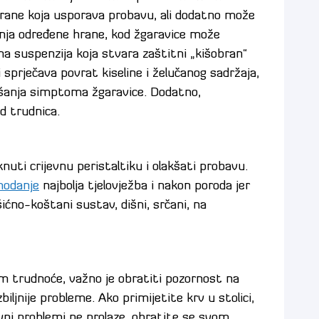
 hrane koja usporava probavu, ali dodatno može
anja određene hrane, kod žgaravice može
lna suspenzija koja stvara zaštitni „kišobran“
i sprječava povrat kiseline i želučanog sadržaja,
kšanja simptoma žgaravice. Dodatno,
d trudnica.
uti crijevnu peristaltiku i olakšati probavu.
hodanje
najbolja tjelovježba i nakon poroda jer
šićno-koštani sustav, dišni, srčani, na
om trudnoće, važno je obratiti pozornost na
iljnije probleme. Ako primijetite krv u stolici,
avni problemi ne prolaze, obratite se svom