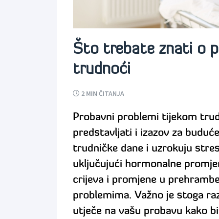
Što trebate znati o
trudnoći
2
MIN ČITANJA
Probavni problemi tijekom tru
predstavljati i izazov za buduć
trudničke dane i uzrokuju stres 
uključujući hormonalne promje
crijeva i promjene u prehramb
problemima. Važno je stoga ra
utječe na vašu probavu kako bist