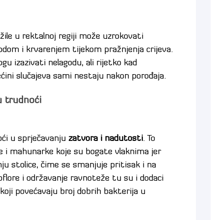
ile u rektalnoj regiji može uzrokovati
odom i krvarenjem tijekom pražnjenja crijeva.
u izazivati nelagodu, ali rijetko kad
većini slučajeva sami nestaju nakon porođaja.
u trudnoći
ći u sprječavanju
zatvora i nadutosti
. To
ice i mahunarke koje su bogate vlaknima jer
 stolice, čime se smanjuje pritisak i na
oflore i održavanje ravnoteže tu su i dodaci
 koji povećavaju broj dobrih bakterija u