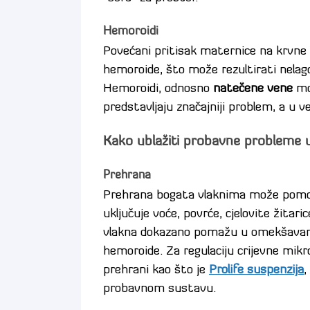
Hemoroidi
Povećani pritisak maternice na krvne ž
hemoroide, što može rezultirati nelag
Hemoroidi, odnosno
natečene vene
mog
predstavljaju značajniji problem, a u 
Kako ublažiti probavne probleme 
Prehrana
Prehrana bogata vlaknima može pomo
uključuje voće, povrće, cjelovite žitar
vlakna dokazano pomažu u omekšavanju
hemoroide. Za regulaciju crijevne mikr
prehrani kao što je
Prolife suspenzija
,
probavnom sustavu.