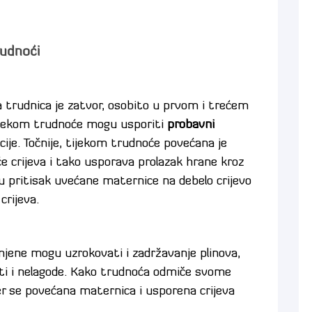
rudnoći
 trudnica je zatvor, osobito u prvom i trećem
jekom trudnoće mogu usporiti
probavni
ije. Točnije, tijekom trudnoće povećana je
e crijeva i tako usporava prolazak hrane kroz
 pritisak uvećane maternice na debelo crijevo
rijeva.
jene mogu uzrokovati i zadržavanje plinova,
ti i nelagode. Kako trudnoća odmiče svome
er se povećana maternica i usporena crijeva