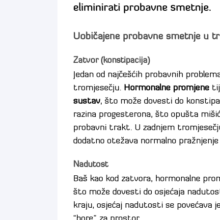
eliminirati probavne smetnje.
Uobičajene probavne smetnje u t
Zatvor (konstipacija)
Jedan od najčešćih probavnih problema
tromjesečju.
Hormonalne promjene
ti
sustav
, što može dovesti do konstipac
razina progesterona, što opušta mišić
probavni trakt. U zadnjem tromjesečju
dodatno otežava normalno pražnjenje c
Nadutost
Baš kao kod zatvora, hormonalne prom
što može dovesti do osjećaja nadutos
kraju, osjećaj nadutosti se povećava j
“bore” za prostor.