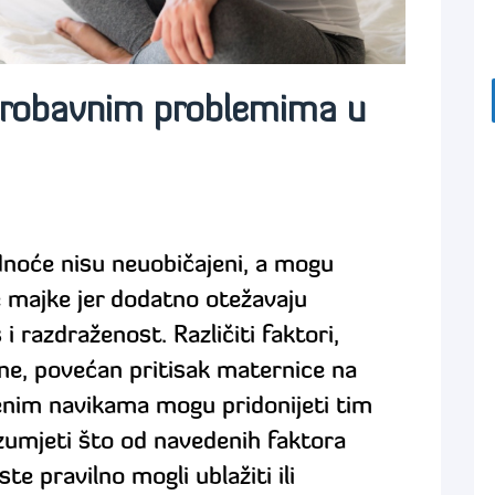
 probavnim problemima u
dnoće nisu neuobičajeni, a mogu
e majke jer dodatno otežavaju
i razdraženost. Različiti faktori,
ne, povećan pritisak maternice na
enim navikama mogu pridonijeti tim
zumjeti što od navedenih faktora
e pravilno mogli ublažiti ili