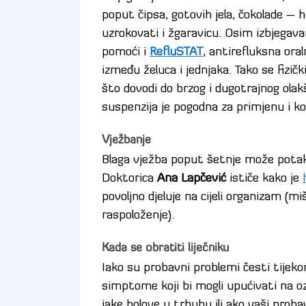
poput čipsa, gotovih jela, čokolade –
uzrokovati i žgaravicu. Osim izbjegav
pomoći i
RefluSTAT
, antirefluksna ora
između želuca i jednjaka. Tako se fizičk
što dovodi do brzog i dugotrajnog ola
suspenzija je pogodna za primjenu i ko
Vježbanje
Blaga vježba poput šetnje može potakn
Doktorica
Ana Lapčević
ističe kako je
povoljno djeluje na cijeli organizam (mi
raspoloženje).
Kada se obratiti liječniku
Iako su probavni problemi česti tijek
simptome koji bi mogli upućivati na ozb
jake bolove u trbuhu ili ako vaši prob