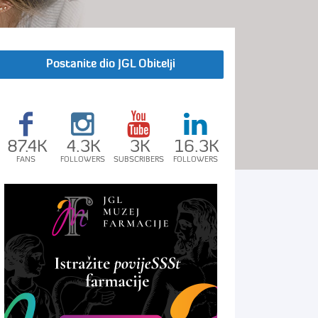
Postanite dio JGL Obitelji
87.4K
4.3K
3K
16.3K
FANS
FOLLOWERS
SUBSCRIBERS
FOLLOWERS