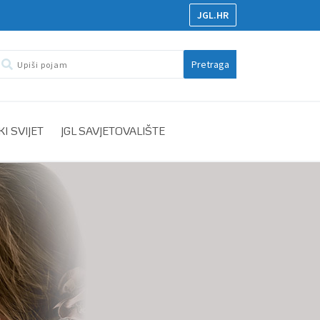
JGL.HR
Pretraga
I SVIJET
JGL SAVJETOVALIŠTE