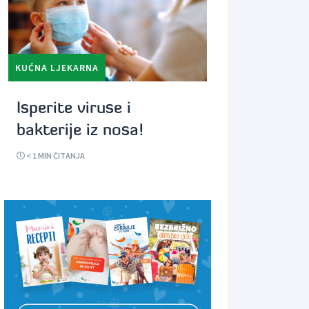
KUĆNA LJEKARNA
Isperite viruse i
bakterije iz nosa!
< 1
MIN ČITANJA