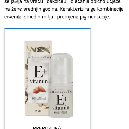
se javlja na vratu i dekolteu. To stanje obično utječe
na žene srednjih godina. Karakterizira ga kombinacija
crvenila, smeđih mrlja i promjena pigmentacije.
PREPORUKA: