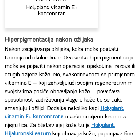
Holyplant vitamin E+
koncentrat
Hiperpigmentacija nakon ožiljaka
Nakon zacjeljivanja ožiljaka, koža može postati
tamnija od okolne kože. Ova vrsta hiperpigmentacije
može se pojaviti nakon operacija, opekotina, rezova ili
drugih ozljeda kože.
No, svakodnevnom se primjenom
vitamina E – koji zahvaljujući svojim regenerativnim
svojstvima potiče obnavljanje kože – povećava
sposobnost zadržavanja vlage u kože te se tako
smanjuju i ožiljci. D
odajte nekoliko kapi
Holyplant
vitamin E+ koncentrata
u vašu omiljenu kremu za
njegu lica. Za blistav sjaj kože tu je
Holyplant
Hijaluronski serum
koji obnavlja kožu, popunjava fine