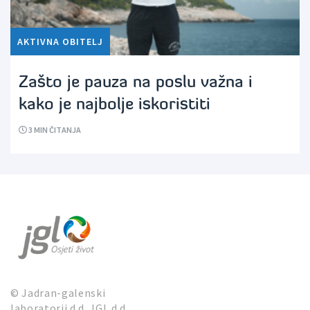
AKTIVNA OBITELJ
Zašto je pauza na poslu važna i
kako je najbolje iskoristiti
3
MIN ČITANJA
© Jadran-galenski
laboratorij d.d. JGL d.d.