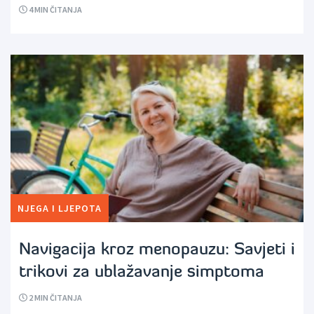
4
MIN ČITANJA
NJEGA I LJEPOTA
Navigacija kroz menopauzu: Savjeti i
trikovi za ublažavanje simptoma
2
MIN ČITANJA