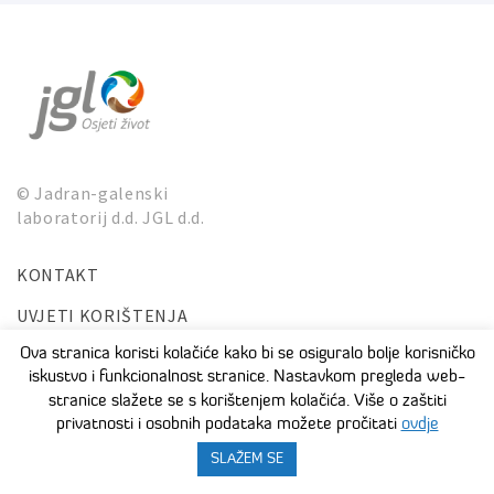
© Jadran-galenski
laboratorij d.d. JGL d.d.
KONTAKT
UVJETI KORIŠTENJA
ZAŠTITA PRIVATNOSTI I OSOBNIH PODATAKA
Ova stranica koristi kolačiće kako bi se osiguralo bolje korisničko
iskustvo i funkcionalnost stranice. Nastavkom pregleda web-
stranice slažete se s korištenjem kolačića. Više o zaštiti
privatnosti i osobnih podataka možete pročitati
ovdje
SLAŽEM SE