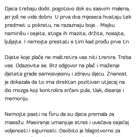
Djeca trebaju dodir, pogotovo dok su sasvim malena,
jer još ne vide dobro. U prva dva mjeseca hvataju tek
predmet u pokretu, ne razaznaju boje… Majku
namirišu i osjete, stoga ih mazite, držite, nosajte,
ljuljajte. I nemojte prestati s tim kad prođu prve tri.
Dijete koje plače ne maltretira vas niti trenira. Treba
vas. Odazovite se. Brz odgovor na plač i maženje
djeteta grade samosvjesnu i zdravu djecu. Znanost
je dokazala da to ima direktan pozitivan utjecaj na
dio mozga koji kontrolira srčani puls, tlak, disanje i
memoriju.
Nemojte pasti na foru da su djeca premala za
masažu. Masiranje umanjuje stres i uvećava osjećaj
voljenosti i sigurnosti. Osobito je blagotvorno za