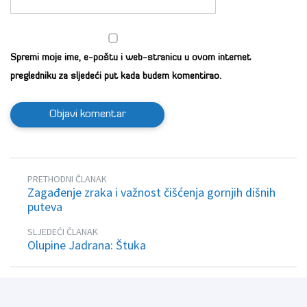
Spremi moje ime, e-poštu i web-stranicu u ovom internet
pregledniku za sljedeći put kada budem komentirao.
PRETHODNI ČLANAK
Zagađenje zraka i važnost čišćenja gornjih dišnih
puteva
SLJEDEĆI ČLANAK
Olupine Jadrana: Štuka