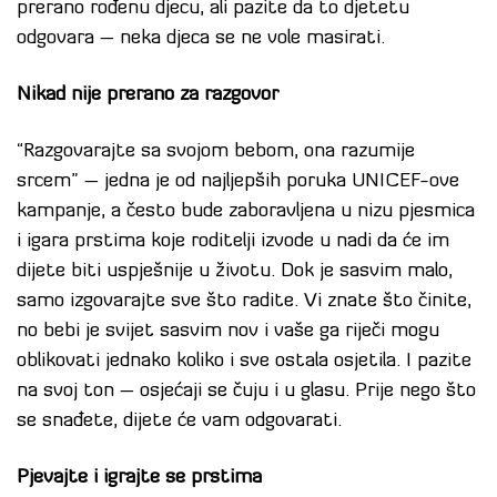
prerano rođenu djecu, ali pazite da to djetetu
odgovara – neka djeca se ne vole masirati.
Nikad nije prerano za razgovor
“Razgovarajte sa svojom bebom, ona razumije
srcem” – jedna je od najljepših poruka UNICEF-ove
kampanje, a često bude zaboravljena u nizu pjesmica
i igara prstima koje roditelji izvode u nadi da će im
dijete biti uspješnije u životu. Dok je sasvim malo,
samo izgovarajte sve što radite. Vi znate što činite,
no bebi je svijet sasvim nov i vaše ga riječi mogu
oblikovati jednako koliko i sve ostala osjetila. I pazite
na svoj ton – osjećaji se čuju i u glasu. Prije nego što
se snađete, dijete će vam odgovarati.
Pjevajte i igrajte se prstima