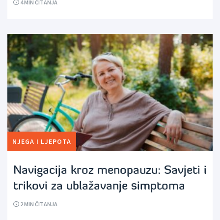
4
MIN ČITANJA
NJEGA I LJEPOTA
Navigacija kroz menopauzu: Savjeti i
trikovi za ublažavanje simptoma
2
MIN ČITANJA