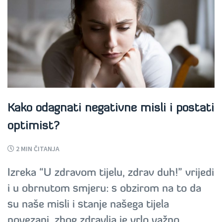
Kako odagnati negativne misli i postati
optimist?
2
MIN ČITANJA
Izreka “U zdravom tijelu, zdrav duh!” vrijedi
i u obrnutom smjeru: s obzirom na to da
su naše misli i stanje našega tijela
povezani, zbog zdravlja je vrlo važno