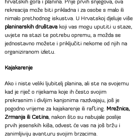
hrvatskih gora i planina. Prije prvih snjegova, ova
rekreacija može biti prikladna i za osobe s malo ili
nimalo prethodnog iskustva. U Hrvatskoj djeluje više
planinarskih društava
koji vas mogu uputiti u staze,
uvjete na stazi te potrebu opremu, a možda se
jednostavno možete i priključiti nekome od njih na
organiziranom izletu.
Kajakarenje
Ako i niste veliki ljubitelj planina, ali ste na svojemu
kad je riječ o rijekama koje ih često svojim
prekrasnim i divljim kanjonima razdvajaju, još je
pogodno vrijeme za kajakarenje ili rafting.
Mrežnica,
Zrmanja ili Cetina
, nakon što su nabujale poslije
prvih jesenskih kiša, odvest će vas na još bržu i
zanimljiviju avanturu svojim brzacima.