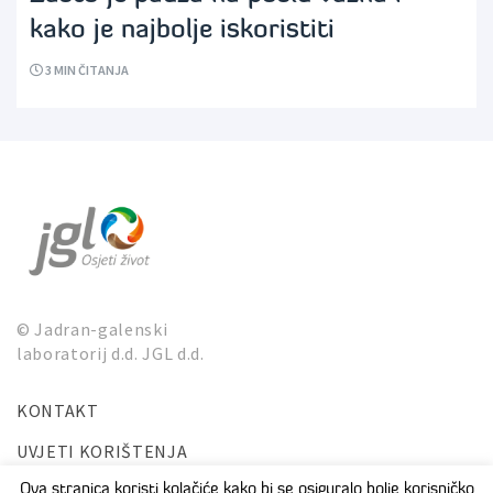
kako je najbolje iskoristiti
3
MIN ČITANJA
© Jadran-galenski
laboratorij d.d. JGL d.d.
KONTAKT
UVJETI KORIŠTENJA
ZAŠTITA PRIVATNOSTI I OSOBNIH PODATAKA
Ova stranica koristi kolačiće kako bi se osiguralo bolje korisničko