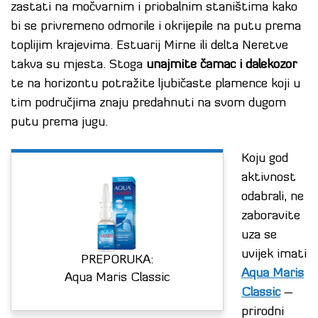
zastati na močvarnim i priobalnim staništima kako
bi se privremeno odmorile i okrijepile na putu prema
toplijim krajevima. Estuarij Mirne ili delta Neretve
takva su mjesta. Stoga
unajmite čamac i dalekozor
te na horizontu potražite ljubičaste plamence koji u
tim područjima znaju predahnuti na svom dugom
putu prema jugu.
Koju god
aktivnost
odabrali, ne
zaboravite
uza se
uvijek imati
PREPORUKA:
Aqua Maris
Aqua Maris Classic
Classic
–
prirodni