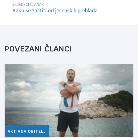
SLJEDEĆI ČLANAK
Kako se zaštiti od jesenskih prehlada
POVEZANI ČLANCI
AKTIVNA OBITELJ