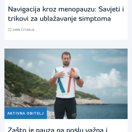
Navigacija kroz menopauzu: Savjeti i
trikovi za ublažavanje simptoma
2
MIN ČITANJA
AKTIVNA OBITELJ
Zašto je pauza na poslu važna i