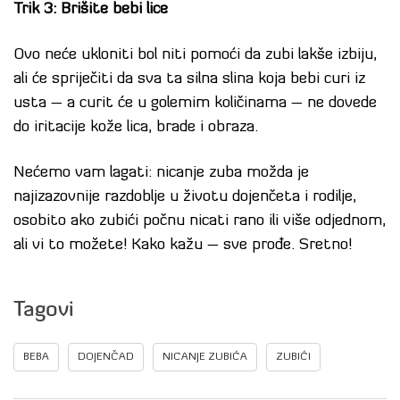
Trik 3: Brišite bebi lice
Ovo neće ukloniti bol niti pomoći da zubi lakše izbiju,
ali će spriječiti da sva ta silna slina koja bebi curi iz
usta – a curit će u golemim količinama – ne dovede
do iritacije kože lica, brade i obraza.
Nećemo vam lagati: nicanje zuba možda je
najizazovnije razdoblje u životu dojenčeta i rodilje,
osobito ako zubići počnu nicati rano ili više odjednom,
ali vi to možete! Kako kažu – sve prođe. Sretno!
Tagovi
BEBA
DOJENČAD
NICANJE ZUBIĆA
ZUBIĆI