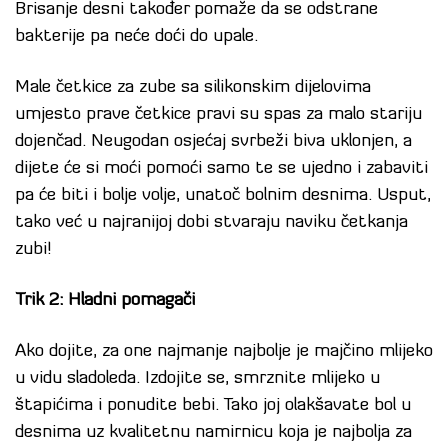
Brisanje desni također pomaže da se odstrane
bakterije pa neće doći do upale.
Male četkice za zube sa silikonskim dijelovima
umjesto prave četkice pravi su spas za malo stariju
dojenčad. Neugodan osjećaj svrbeži biva uklonjen, a
dijete će si moći pomoći samo te se ujedno i zabaviti
pa će biti i bolje volje, unatoč bolnim desnima. Usput,
tako već u najranijoj dobi stvaraju naviku četkanja
zubi!
Trik 2: Hladni pomagači
Ako dojite, za one najmanje najbolje je majčino mlijeko
u vidu sladoleda. Izdojite se, smrznite mlijeko u
štapićima i ponudite bebi. Tako joj olakšavate bol u
desnima uz kvalitetnu namirnicu koja je najbolja za