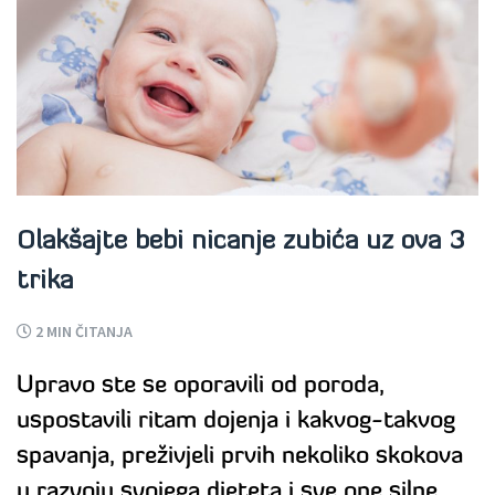
Olakšajte bebi nicanje zubića uz ova 3
trika
2
MIN ČITANJA
Upravo ste se oporavili od poroda,
uspostavili ritam dojenja i kakvog-takvog
spavanja, preživjeli prvih nekoliko skokova
u razvoju svojega djeteta i sve one silne