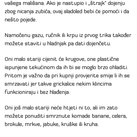
vašega mališana. Ako je nastupio i „štrajk“ dojenju
zbog nicanja zubića, ovaj sladoled bebi će pomoći i da
nešto pojede.
Namočenu gazu, ručnik ili krpu iz prvog trika također
možete staviti u hladnjak pa dati dojenčetu.
Oni malo stariji cijenit će krugove, one plastične
ispunjene tekućinom da ih bi se moglo brzo ohladiti.
Pritom je važno da pri kupnji provjerite smije li ih se
smrzavati jer takve grickalice nekim klincima
funkcioniraju i bez hlađenja.
Oni još malo stariji neće htjeti ni to, ali im zato
možete ponuditi smrznute komade banane, celera,
brokule, mrkve, jabuke, kruške ili kruha.