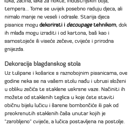
luka, začina, laka za nokte, industrijskih boja,
tempera… Tome se uvijek posebno raduju djeca, ali
nimalo manje ne veseli i odrasle. Starija djeca
pisanice mogu
dekorirati i
decoupage
tehnikom
, dok
ih mlađa mogu izraditi i od kartona, baš kao i
samostojeće ili viseće zečeve, cvijeće i prirodna
gnijezda.
Dekoracija blagdanskog stola
Uz tulipane i košarice s raznobojnim pisanicama, ove
godine neka se na vašem stolu nađu i ubrusi složeni
u obliku zečića te staklene uskrsne vaze. Načiniti ih
možete od staklenih teglica u koje ćete staviti
običnu bijelu lučicu i šarene bombončiće ili pak od
preokrenutih staklenih čaša unutar kojih je
“zarobljeno” cvijeće, a lučica postavljena na postolje.