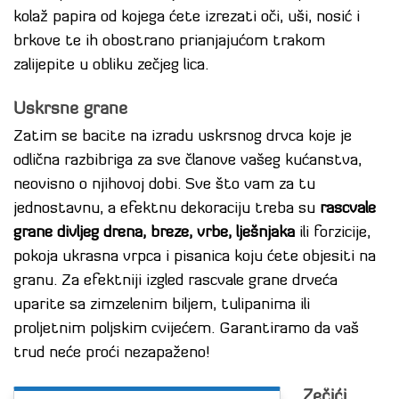
kolaž papira od kojega ćete izrezati oči, uši, nosić i
brkove te ih obostrano prianjajućom trakom
zalijepite u obliku zečjeg lica.
Uskrsne grane
Zatim se bacite na izradu uskrsnog drvca koje je
odlična razbibriga za sve članove vašeg kućanstva,
neovisno o njihovoj dobi. Sve što vam za tu
jednostavnu, a efektnu dekoraciju treba su
rascvale
grane divljeg drena, breze, vrbe, lješnjaka
ili forzicije,
pokoja ukrasna vrpca i pisanica koju ćete objesiti na
granu. Za efektniji izgled rascvale grane drveća
uparite sa zimzelenim biljem, tulipanima ili
proljetnim poljskim cvijećem. Garantiramo da vaš
trud neće proći nezapaženo!
Zečići,