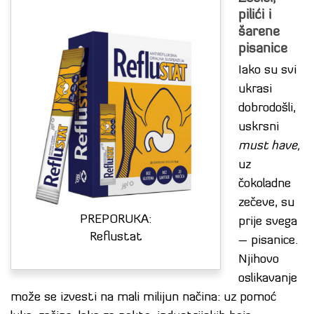
pilići i
šarene
pisanice
Iako su svi
ukrasi
dobrodošli,
uskrsni
must have,
uz
čokoladne
zečeve, su
PREPORUKA:
prije svega
Reflustat
– pisanice.
Njihovo
oslikavanje
može se izvesti na mali milijun načina: uz pomoć