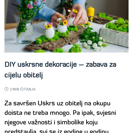
DIY uskrsne dekoracije – zabava za
cijelu obitelj
2
MIN ČITANJA
Za savršen Uskrs uz obitelj na okupu
doista ne treba mnogo. Pa ipak, svjesni
njegove važnosti i simbolike koju
predstavlja, svi se iz godine u godinu