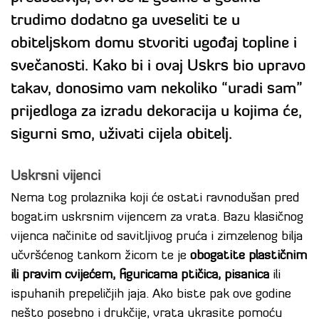
trudimo dodatno ga uveseliti te u
obiteljskom domu stvoriti ugođaj topline i
svečanosti. Kako bi i ovaj Uskrs bio upravo
takav, donosimo vam nekoliko “uradi sam”
prijedloga za izradu dekoracija u kojima će,
sigurni smo, uživati cijela obitelj.
Uskrsni vijenci
Nema tog prolaznika koji će ostati ravnodušan pred
bogatim uskrsnim vijencem za vrata. Bazu klasičnog
vijenca načinite od savitljivog pruća i zimzelenog bilja
učvršćenog tankom žicom te je
obogatite plastičnim
ili pravim cvijećem, figuricama ptičica, pisanica
ili
ispuhanih prepeličjih jaja. Ako biste pak ove godine
nešto posebno i drukčije, vrata ukrasite pomoću