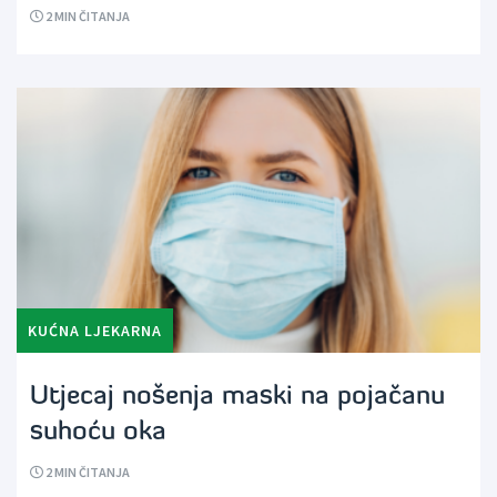
2
MIN ČITANJA
KUĆNA LJEKARNA
Utjecaj nošenja maski na pojačanu
suhoću oka
2
MIN ČITANJA