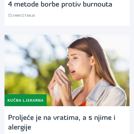
4 metode borbe protiv burnouta
3
MIN ČITANJA
KUĆNA LJEKARNA
Proljeće je na vratima, a s njime i
alergije