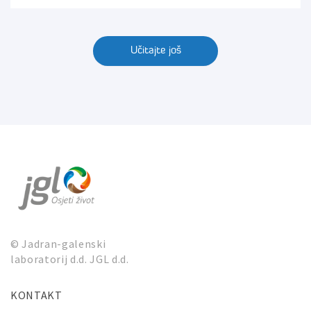
Učitajte još
© Jadran-galenski
laboratorij d.d. JGL d.d.
KONTAKT