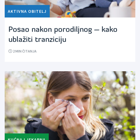
AKTIVNA OBITELJ
Posao nakon porodiljnog – kako
ublažiti tranziciju
2
MIN ČITANJA
KUĆNA LJEKARNA