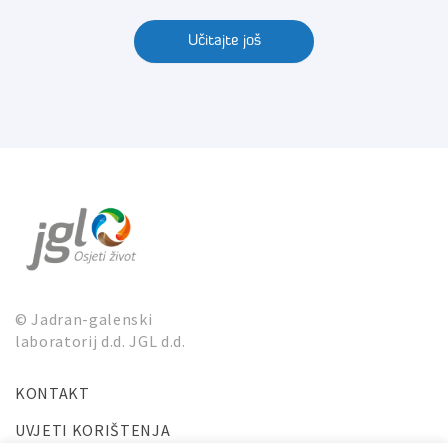
Učitajte još
© Jadran-galenski
laboratorij d.d. JGL d.d.
KONTAKT
UVJETI KORIŠTENJA