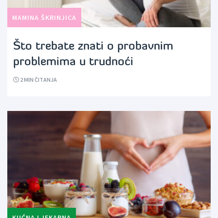
MAMINA ŠKRINJICA
Što trebate znati o probavnim
problemima u trudnoći
2
MIN ČITANJA
KUĆNA LJEKARNA