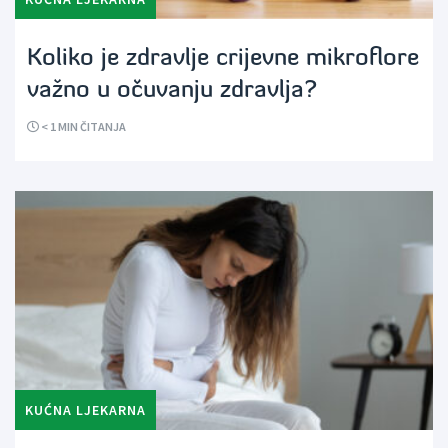
Koliko je zdravlje crijevne mikroflore
važno u očuvanju zdravlja?
< 1
MIN ČITANJA
KUĆNA LJEKARNA