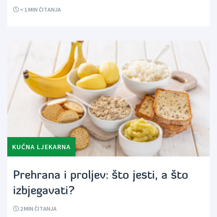
< 1
MIN ČITANJA
KUĆNA LJEKARNA
Prehrana i proljev: što jesti, a što
izbjegavati?
2
MIN ČITANJA