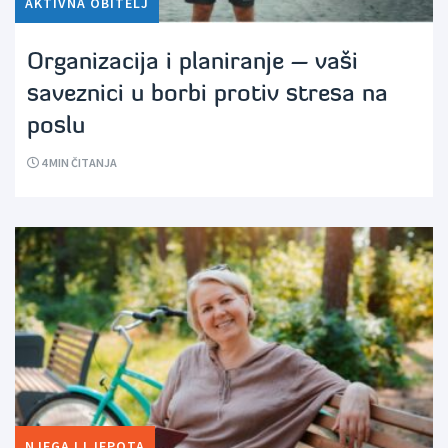
AKTIVNA OBITELJ
Organizacija i planiranje – vaši
saveznici u borbi protiv stresa na
poslu
4
MIN ČITANJA
NJEGA I LJEPOTA