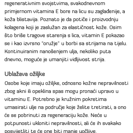
regenerativnim svojstvima, svakodnevnom
primjernom vitamina E bore na licu su zaglađenije, a
koža blistavija. Poznato je da potiče i proizvodnju
kolagena koji je zaslužan za elastičnost kože. Osim
što briše tragove starenja s lica, vitamin E pokazao
se i kao izvrsno “oružje” u borbi sa strijama na tijelu.
Kontinuiranim nanošenjem ulja, nekoliko puta
dnevno, moguće je umanjiti vidljivost strija.
Ublažava ožiljke
Osobe koje imaju ožiljke, odnosno kožne nepravilnosti
zbog akni ili opeklina spas mogu pronaći upravo u
vitaminu E. Potrebno je kružnim pokretima
umasirati ulje na područje koje želite tretirati, a ono
će se pobrinuti za regeneraciju kože. Neće u
potpunosti ukloniti nepravilnosti, ali će ih svakako
posvijetliti te će one biti manje uočljive.