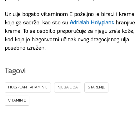
Uz ulje bogato vitaminom E poželjno je birati i kreme
koje ga sadrže, kao što su
Adrialab Holyplant
hranjive
kreme. To se osobito preporučuje za njegu zrele kože,
kod koje je blagotvorni učinak ovog dragocjenog ulja
posebno izražen.
Tagovi
HOLYPLANT VITAMIN E
NJEGA LICA
STARENJE
VITAMIN E