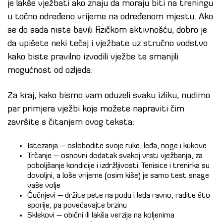
je lakše vježbati ako znaju da moraju biti na treningu
u točno određeno vrijeme na određenom mjestu. Ako
se do sada niste bavili fizičkom aktivnošću, dobro je
da upišete neki tečaj i vježbate uz stručno vodstvo
kako biste pravilno izvodili vježbe te smanjili
mogućnost od ozljeda.
Za kraj, kako bismo vam oduzeli svaku izliku, nudimo
par primjera vježbi koje možete napraviti čim
završite s čitanjem ovog teksta:
Istezanja – oslobodite svoje ruke, leđa, noge i kukove
Trčanje – osnovni dodatak svakoj vrsti vježbanja, za
poboljšanje kondicije i izdržljivosti. Tenisice i trenirka su
dovoljni, a loše vrijeme (osim kiše) je samo test snage
vaše volje
Čučnjevi – držite pete na podu i leđa ravno, radite što
sporije, pa povećavajte brzinu
Sklekovi – obični ili lakša verzija na koljenima