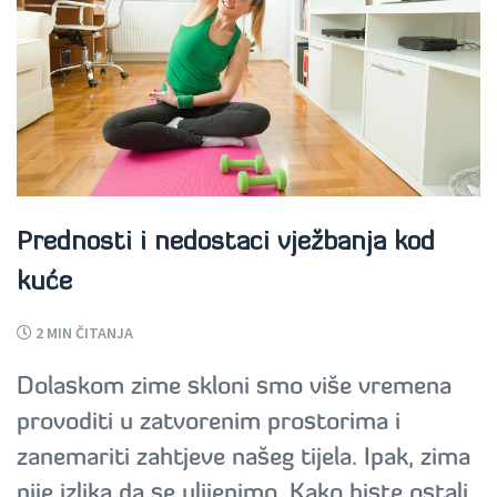
Prednosti i nedostaci vježbanja kod
kuće
2
MIN ČITANJA
Dolaskom zime skloni smo više vremena
provoditi u zatvorenim prostorima i
zanemariti zahtjeve našeg tijela. Ipak, zima
nije izlika da se ulijenimo. Kako biste ostali