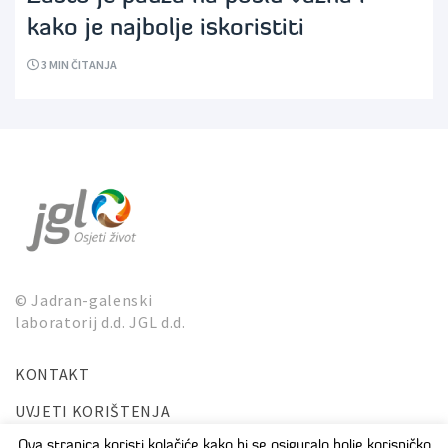
kako je najbolje iskoristiti
3
MIN ČITANJA
© Jadran-galenski
laboratorij d.d. JGL d.d.
KONTAKT
UVJETI KORIŠTENJA
ZAŠTITA PRIVATNOSTI I OSOBNIH PODATAKA
Ova stranica koristi kolačiće kako bi se osiguralo bolje korisničko