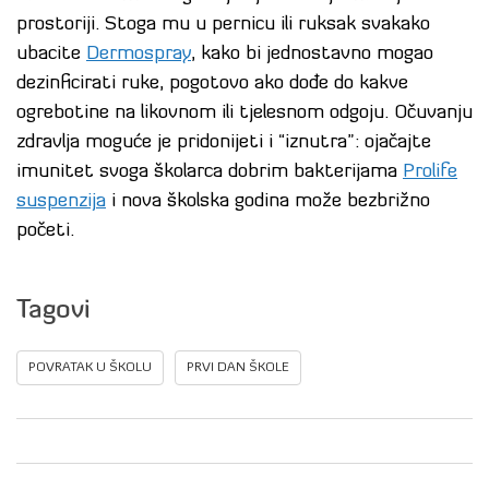
prostoriji. Stoga mu u pernicu ili ruksak svakako
ubacite
Dermospray
, kako bi jednostavno mogao
dezinficirati ruke, pogotovo ako dođe do kakve
ogrebotine na likovnom ili tjelesnom odgoju. Očuvanju
zdravlja moguće je pridonijeti i “iznutra”: ojačajte
imunitet svoga školarca dobrim bakterijama
Prolife
suspenzija
i nova školska godina može bezbrižno
početi.
Tagovi
POVRATAK U ŠKOLU
PRVI DAN ŠKOLE