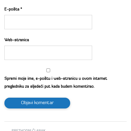
E-pošta
*
Web-stranica
Spremi moje ime, e-poštu i web-stranicu u ovom internet
pregledniku za sljedeći put kada budem komentirao.
PRETHODNI ČLANAK