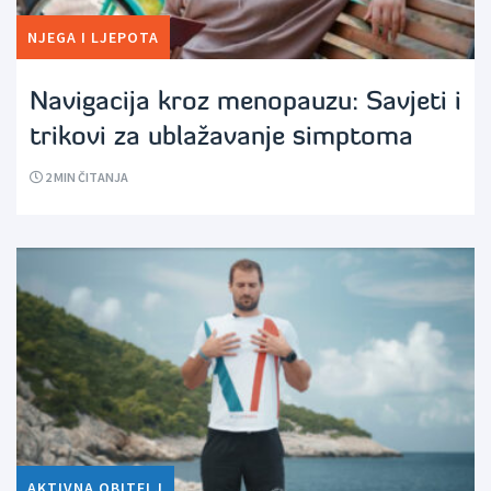
NJEGA I LJEPOTA
Navigacija kroz menopauzu: Savjeti i
trikovi za ublažavanje simptoma
2
MIN ČITANJA
AKTIVNA OBITELJ