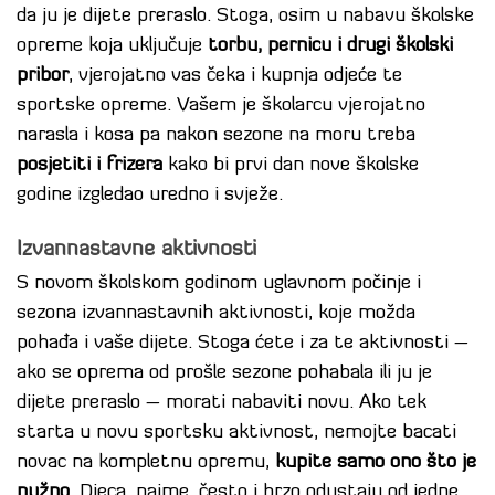
da ju je dijete preraslo. Stoga, osim u nabavu školske
opreme koja uključuje
torbu, pernicu i drugi školski
pribor
, vjerojatno vas čeka i kupnja odjeće te
sportske opreme. Vašem je školarcu vjerojatno
narasla i kosa pa nakon sezone na moru treba
posjetiti i frizera
kako bi prvi dan nove školske
godine izgledao uredno i svježe.
Izvannastavne aktivnosti
S novom školskom godinom uglavnom počinje i
sezona izvannastavnih aktivnosti, koje možda
pohađa i vaše dijete. Stoga ćete i za te aktivnosti –
ako se oprema od prošle sezone pohabala ili ju je
dijete preraslo – morati nabaviti novu. Ako tek
starta u novu sportsku aktivnost, nemojte bacati
novac na kompletnu opremu,
kupite samo ono što je
nužno
. Djeca, naime, često i brzo odustaju od jedne