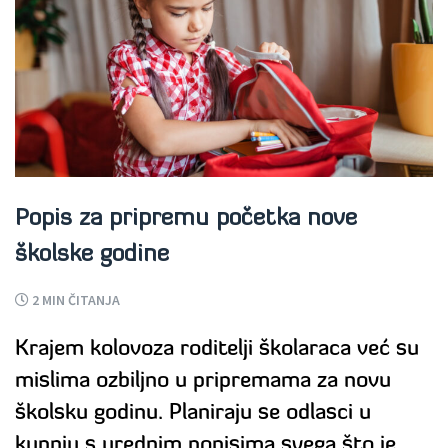
Popis za pripremu početka nove
školske godine
2
MIN ČITANJA
Krajem kolovoza roditelji školaraca već su
mislima ozbiljno u pripremama za novu
školsku godinu. Planiraju se odlasci u
kupnju s urednim popisima svega što je