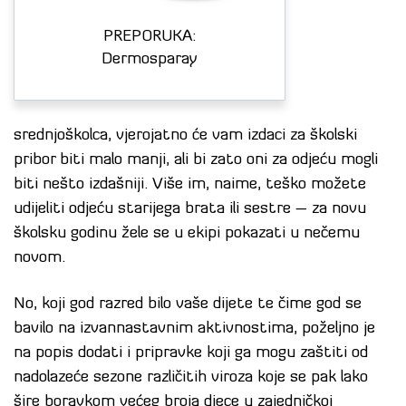
PREPORUKA:
Dermosparay
srednjoškolca, vjerojatno će vam izdaci za školski
pribor biti malo manji, ali bi zato oni za odjeću mogli
biti nešto izdašniji. Više im, naime, teško možete
udijeliti odjeću starijega brata ili sestre – za novu
školsku godinu žele se u ekipi pokazati u nečemu
novom.
No, koji god razred bilo vaše dijete te čime god se
bavilo na izvannastavnim aktivnostima, poželjno je
na popis dodati i pripravke koji ga mogu zaštiti od
nadolazeće sezone različitih viroza koje se pak lako
šire boravkom većeg broja djece u zajedničkoj