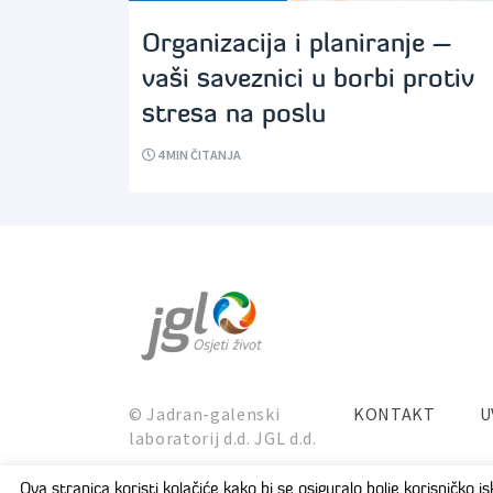
Organizacija i planiranje –
vaši saveznici u borbi protiv
stresa na poslu
4
MIN ČITANJA
© Jadran-galenski
KONTAKT
U
laboratorij d.d. JGL d.d.
Ova stranica koristi kolačiće kako bi se osiguralo bolje korisničko 