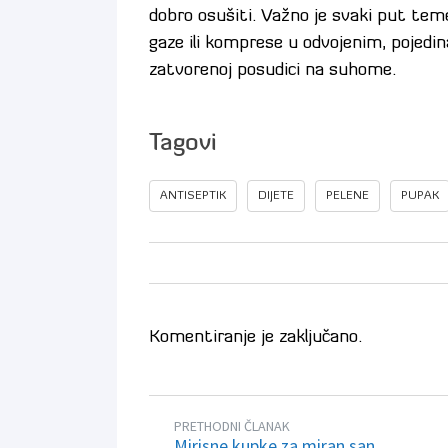
dobro osušiti. Važno je svaki put teme
gaze ili komprese u odvojenim, pojedina
zatvorenoj posudici na suhome.
Tagovi
ANTISEPTIK
DIJETE
PELENE
PUPAK
Komentiranje je zaključano.
PRETHODNI ČLANAK
Mirisne kupke za miran san