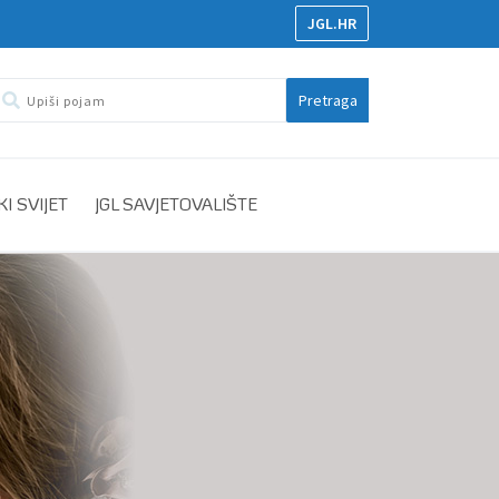
JGL.HR
Pretraga
I SVIJET
JGL SAVJETOVALIŠTE