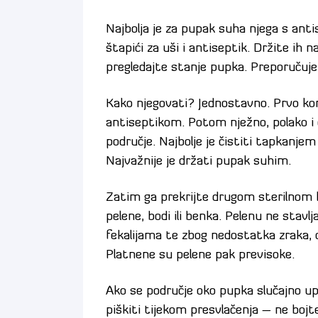
Najbolja je za pupak suha njega s ant
štapići za uši i antiseptik. Držite ih 
pregledajte stanje pupka. Preporučuj
Kako njegovati? Jednostavno. Prvo kom
antiseptikom. Potom nježno, polako i o
područje. Najbolje je čistiti tapkanjem 
Najvažnije je držati pupak suhim.
Zatim ga prekrijte drugom sterilnom
pelene, bodi ili benka. Pelenu ne stavl
fekalijama te zbog nedostatka zraka, 
Platnene su pelene pak previsoke.
Ako se područje oko pupka slučajno upr
piškiti tijekom presvlačenja – ne bojt