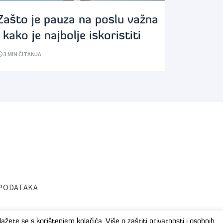
Zašto je pauza na poslu važna
i kako je najbolje iskoristiti
3
MIN ČITANJA
 PODATAKA
ažete se s korištenjem kolačića. Više o zaštiti privatnosti i osobnih