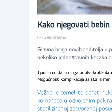
Kako njegovati bebin
< 1
MIN ČITANJA
Glavna briga novih roditelja u 
nekoliko jednostavnih koraka o 
Tješite se da je njega pupka kratkotr
Mogućnost komplikacija zaista je min
Važno je temeljito oprati ruke 
komprese u odvojenim pakiranj
steriliziranoj zatvorenoj pos