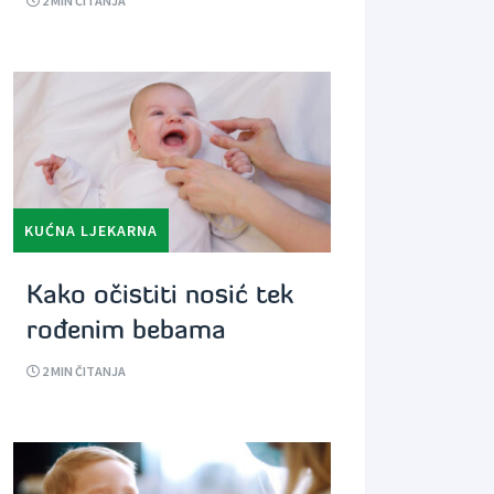
2
MIN ČITANJA
KUĆNA LJEKARNA
Kako očistiti nosić tek
rođenim bebama
2
MIN ČITANJA