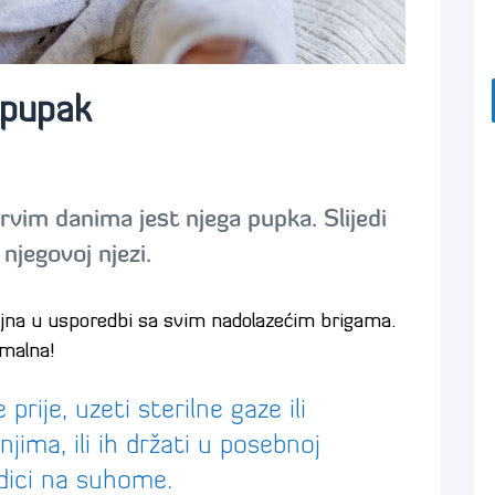
 pupak
prvim danima jest njega pupka. Slijedi
njegovoj njezi.
ajna u usporedbi sa svim nadolazećim brigama.
imalna!
prije, uzeti sterilne gaze ili
ima, ili ih držati u posebnoj
udici na suhome.