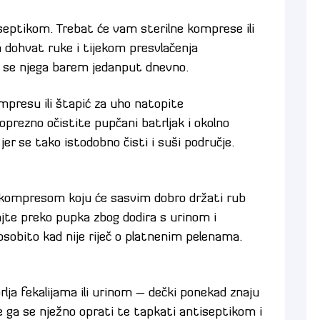
iseptikom. Trebat će vam sterilne komprese ili
na dohvat ruke i tijekom presvlačenja
e se njega barem jedanput dnevno.
presu ili štapić za uho natopite
prezno očistite pupčani batrljak i okolno
jer se tako istodobno čisti i suši područje.
 kompresom koju će sasvim dobro držati rub
jajte preko pupka zbog dodira s urinom i
osobito kad nije riječ o platnenim pelenama.
lja fekalijama ili urinom – dečki ponekad znaju
e ga se nježno oprati te tapkati antiseptikom i