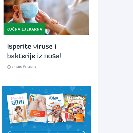
KUĆNA LJEKARNA
Isperite viruse i
bakterije iz nosa!
< 1
MIN ČITANJA