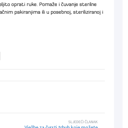
ljito oprati ruke. Pomaže i čuvanje sterilne
čnim pakiranjima ili u posebnoj, steriliziranoj i
SLJEDEĆI ČLANAK
Vježbe za čvrsti trbuh koje možete