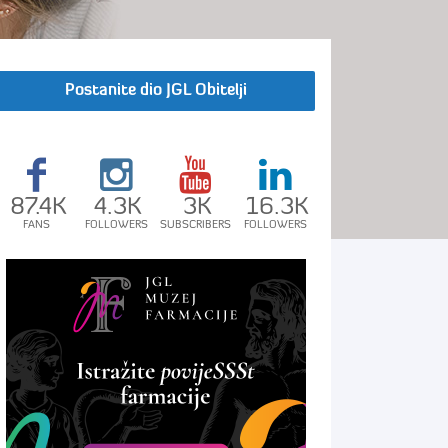
Postanite dio JGL Obitelji
87.4K
4.3K
3K
16.3K
FANS
FOLLOWERS
SUBSCRIBERS
FOLLOWERS