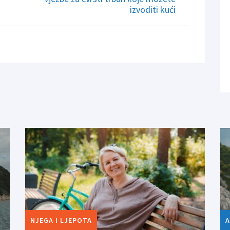
izvoditi kući
NJEGA I LJEPOTA
A