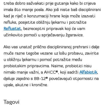
treba dobro sažvakati prije gutanja kako bi crijeva
imala što manje posla. Ako još niste baš disciplinirani
kad je riječ o konzumaciji hrane koja može izazvati
refluks, posjetite obližnju ljekarnu i potražite
Reflustat
, bezreceptni pripravak koji će vam
učinkovito pomoći u sprječavanju žgaravice.
Ako vas unatoč prilično discipliniranoj prehrani i dalje
muče razne tegobe vezane uz lošu probavu, zavirite
u obližnju ljekarnu i pomoć potražite među
probiotskim pripravcima. Naime, probiotici nisu
nimalo manje važni, a AHCC®, koji sadrži
Alfabiotik
,
djeluje zajedno s BB-12® povećavajući otpornosti na
upale, akutne i kronične.
Tagovi