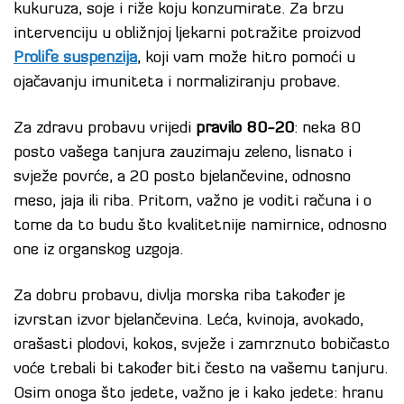
kukuruza, soje i riže koju konzumirate. Za brzu
intervenciju u obližnjoj ljekarni potražite proizvod
Prolife suspenzija
, koji vam može hitro pomoći u
ojačavanju imuniteta i normaliziranju probave.
Za zdravu probavu vrijedi
pravilo 80-20
: neka 80
posto vašega tanjura zauzimaju zeleno, lisnato i
svježe povrće, a 20 posto bjelančevine, odnosno
meso, jaja ili riba. Pritom, važno je voditi računa i o
tome da to budu što kvalitetnije namirnice, odnosno
one iz organskog uzgoja.
Za dobru probavu, divlja morska riba također je
izvrstan izvor bjelančevina. Leća, kvinoja, avokado,
orašasti plodovi, kokos, svježe i zamrznuto bobičasto
voće trebali bi također biti često na vašemu tanjuru.
Osim onoga što jedete, važno je i kako jedete: hranu