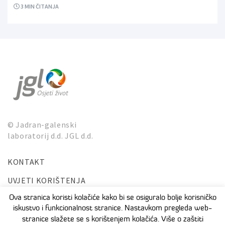
3
MIN ČITANJA
© Jadran-galenski
laboratorij d.d. JGL d.d.
KONTAKT
UVJETI KORIŠTENJA
ZAŠTITA PRIVATNOSTI I OSOBNIH PODATAKA
Ova stranica koristi kolačiće kako bi se osiguralo bolje korisničko
iskustvo i funkcionalnost stranice. Nastavkom pregleda web-
stranice slažete se s korištenjem kolačića. Više o zaštiti