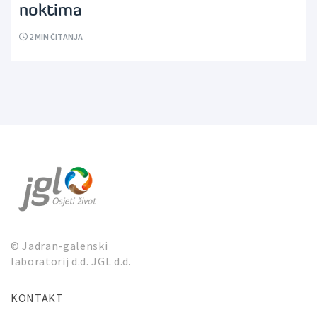
noktima
2
MIN ČITANJA
© Jadran-galenski
laboratorij d.d. JGL d.d.
KONTAKT