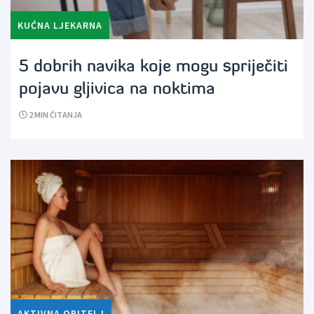
KUĆNA LJEKARNA
5 dobrih navika koje mogu spriječiti
pojavu gljivica na noktima
2
MIN ČITANJA
AKTIVNA OBITELJ