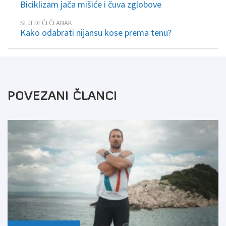
Biciklizam jača mišiće i čuva zglobove
SLJEDEĆI ČLANAK
Kako odabrati nijansu kose prema tenu?
POVEZANI ČLANCI