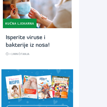
KUĆNA LJEKARNA
Isperite viruse i
bakterije iz nosa!
< 1
MIN ČITANJA