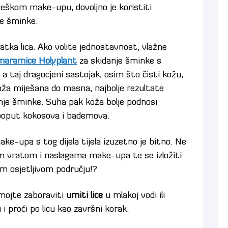
o teškom make-upu, dovoljno je koristiti
je šminke.
atka lica. Ako volite jednostavnost, vlažne
maramice Holyplant
za skidanje šminke s
 a taj dragocjeni sastojak, osim što čisti kožu,
koža miješana do masna, najbolje rezultate
nje šminke. Suha pak koža bolje podnosi
lja poput kokosova i bademova.
ake-upa s tog dijela tijela izuzetno je bitno. Ne
nim vratom i naslagama make-upa te se izložiti
 osjetljivom području!?
emojte zaboraviti
umiti lice
u mlakoj vodi ili
i proći po licu kao završni korak.