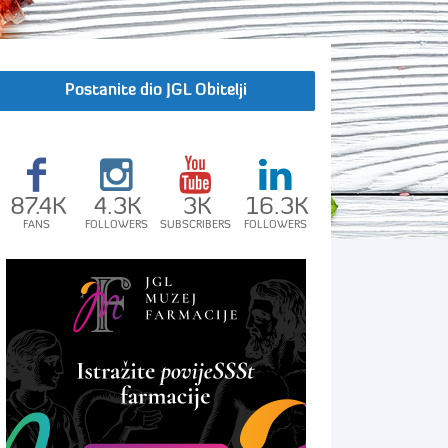
Postanite dio JGL Obitelji
87.4K
4.3K
3K
16.3K
FANS
FOLLOWERS
SUBSCRIBERS
FOLLOWERS