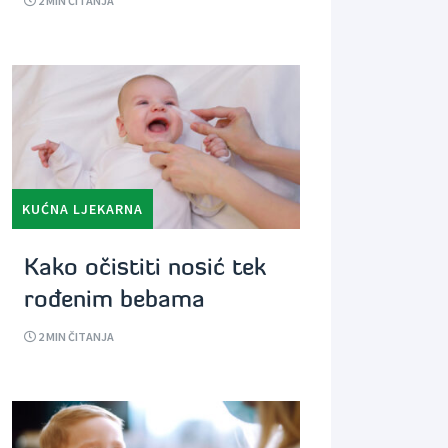
2
MIN ČITANJA
KUĆNA LJEKARNA
Kako očistiti nosić tek
rođenim bebama
2
MIN ČITANJA