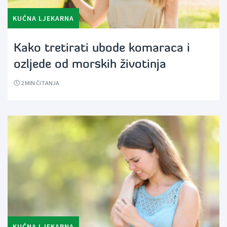
KUĆNA LJEKARNA
Kako tretirati ubode komaraca i
ozljede od morskih životinja
2
MIN ČITANJA
KUĆNA LJEKARNA