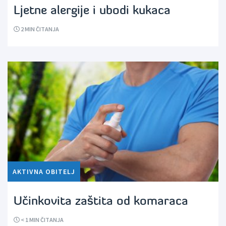
Ljetne alergije i ubodi kukaca
2
MIN ČITANJA
AKTIVNA OBITELJ
Učinkovita zaštita od komaraca
< 1
MIN ČITANJA