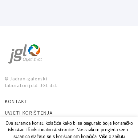
© Jadran-galenski
laboratorij d.d. JGL d.d.
KONTAKT
UVJETI KORIŠTENJA
ZAŠTITA PRIVATNOSTI I OSOBNIH PODATAKA
Ova stranica koristi kolačiće kako bi se osiguralo bolje korisničko
iskustvo i funkcionalnost stranice. Nastavkom pregleda web-
stranice slažete se s korištenjem kolačića. Više o zaštiti