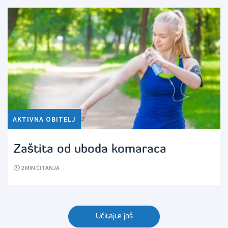
AKTIVNA OBITELJ
Zaštita od uboda komaraca
2
MIN ČITANJA
Učitajte još