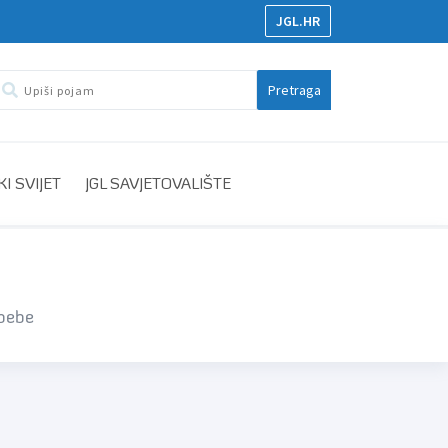
JGL.HR
Pretraga
I SVIJET
JGL SAVJETOVALIŠTE
 bebe