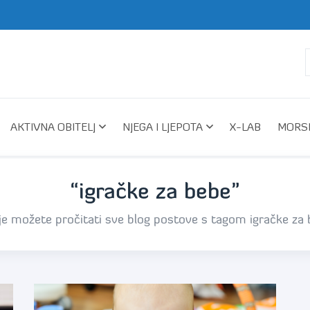
AKTIVNA OBITELJ
NJEGA I LJEPOTA
X-LAB
MORSK
“igračke za bebe”
e možete pročitati sve blog postove s tagom igračke za