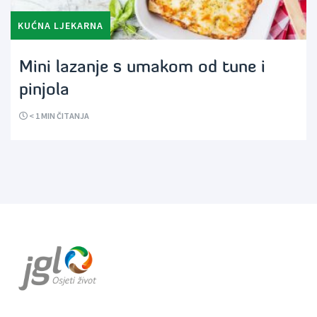
KUĆNA LJEKARNA
Mini lazanje s umakom od tune i
pinjola
< 1
MIN ČITANJA