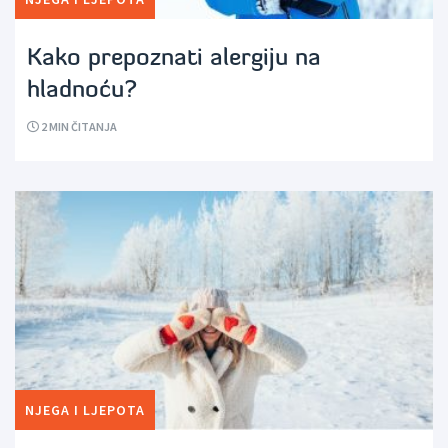
Kako prepoznati alergiju na
hladnoću?
2
MIN ČITANJA
NJEGA I LJEPOTA