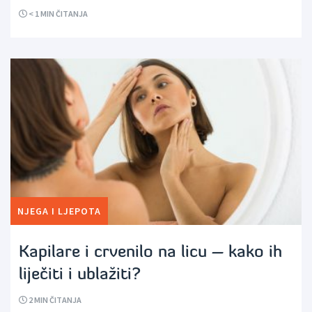
< 1
MIN ČITANJA
NJEGA I LJEPOTA
Kapilare i crvenilo na licu – kako ih
liječiti i ublažiti?
2
MIN ČITANJA