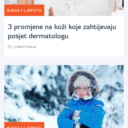
NJEGA I LJEPOTA
3 promjene na koži koje zahtijevaju
posjet dermatologu
< 1
MIN ČITANJA
NJEGA I LJEPOTA