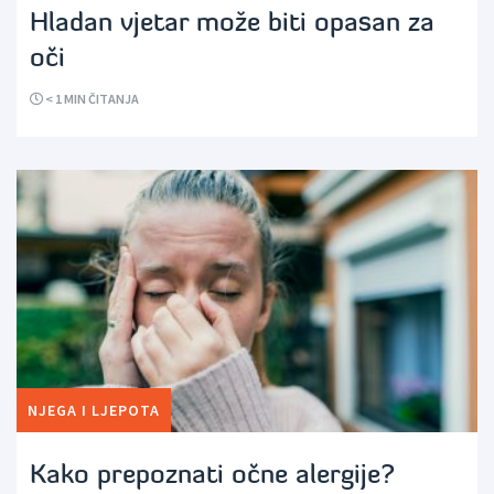
Hladan vjetar može biti opasan za
oči
< 1
MIN ČITANJA
NJEGA I LJEPOTA
Kako prepoznati očne alergije?