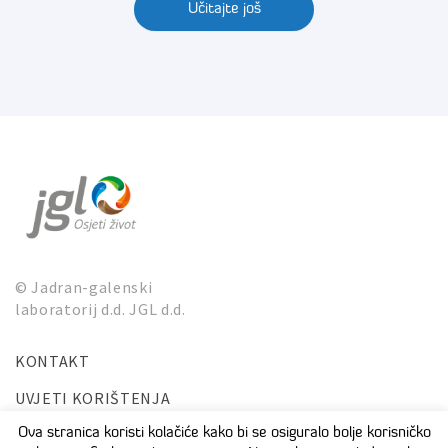
Učitajte još
© Jadran-galenski
laboratorij d.d. JGL d.d.
KONTAKT
UVJETI KORIŠTENJA
ZAŠTITA PRIVATNOSTI I OSOBNIH PODATAKA
Ova stranica koristi kolačiće kako bi se osiguralo bolje korisničko