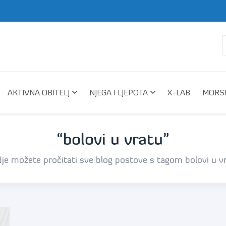
AKTIVNA OBITELJ
NJEGA I LJEPOTA
X-LAB
MORSK
“bolovi u vratu”
je možete pročitati sve blog postove s tagom bolovi u v