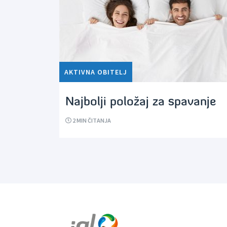
AKTIVNA OBITELJ
Najbolji položaj za spavanje
2
MIN ČITANJA