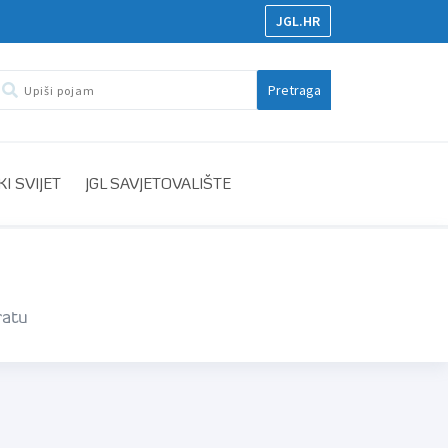
JGL.HR
Pretraga
I SVIJET
JGL SAVJETOVALIŠTE
ratu